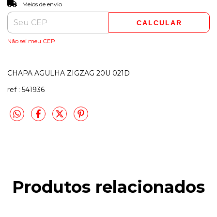
ALTERAR CEP
Entregas para o CEP:
Meios de envio
CALCULAR
Não sei meu CEP
CHAPA AGULHA ZIGZAG 20U 021D
ref : 541936
Produtos relacionados