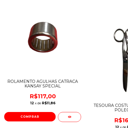
ROLAMENTO AGULHAS CATRACA
KANSAY SPECIAL
R$117,00
12
x de
R$11,86
TESOURA COST
POLE
R$16
12
x de